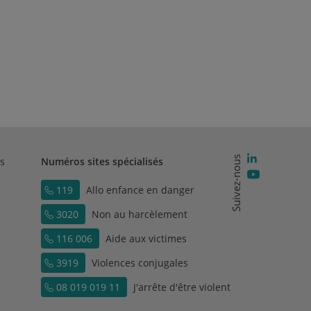
Suivez-nous
s
Numéros sites spécialisés
119
Allo enfance en danger
3020
Non au harcèlement
116 006
Aide aux victimes
3919
Violences conjugales
08 019 019 11
J'arrête d'être violent