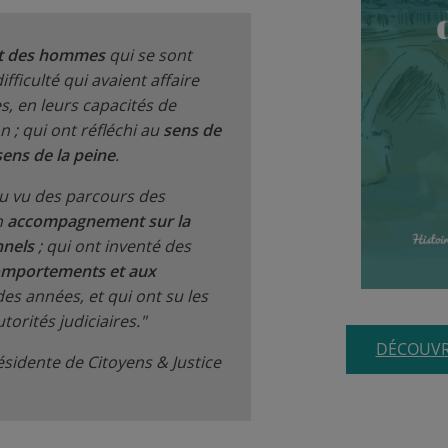
et des hommes
qui se sont
ficulté qui avaient affaire
es, en leurs capacités de
on ; qui ont réfléchi au
sens de
sens de la peine
.
u vu des parcours des
n
accompagnement sur la
nnels
; qui ont inventé des
omportements et aux
l des années, et qui ont su les
torités judiciaires."
DÉCOUVRI
ésidente de Citoyens & Justice