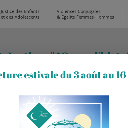
Justice des Enfants
Violences Conjugales
et des Adolescents
& Égalité Femmes-Hommes
 Justice : "40 ans d'hist
ture estivale du 3 août au 16
stice : "40 ans d'histoire, d'engagement et de Justice"