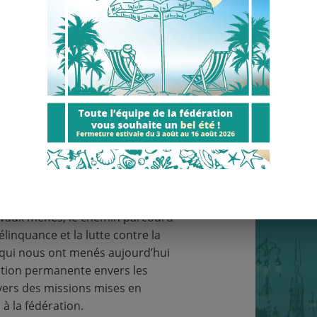
"40 ans d'hi
un ouvrage retr
iversaire de Citoyens
qui n’a
tout au long de l'année
qui se sont imp
 l’histoire de la
s socio-judiciaires a
s témoignages de celles et ceux
tion tout au long de ces années.
ravaux menés, le chemin parcouru
linquance et la lutte contre la
 qui nous ont menés aujourd’hui
cation permanente envers les
avers des missions mises en
à la fédération.