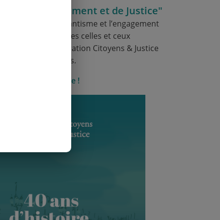
stoire, d'engagement et de Justice"
anscrivant le militantisme et l’engagement
 cessé d’animer toutes celles et ceux
liqués dans la fédération Citoyens & Justice
depuis 40 ans.
Bonne lecture !