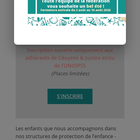
adolescents aux prises du
narotrafic ».
Jeudi 1er octobre 2026
de 9 h 30 à 16 h 30, sur Paris &
accessible en distanciel
Inscription ouverte uniquement aux
adhérents de Citoyens & Justice et/ou
de l'UNIOPSS
(Places limitées)
S'INSCRIRE
Les enfants que nous accompagnons dans
nos structures de protection de l’enfance -